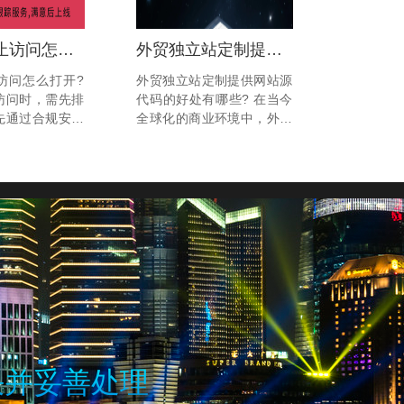
网站被禁止访问怎么打开?
外贸独立站定制提供网站源代码的好处有哪些?
访问怎么打开?
外贸独立站定制提供网站源
访问时，需先排
代码的好处有哪些? 在当今
先通过合规安全
全球化的商业环境中，外贸
恢复访问，违规
独立站已成为企业拓展国际
行打开，避免违
市场的重要工具。定制化的
毒风险。以下是
外贸独立站不仅能提升品牌
操作方法：...
形象，还能为企业带来更多
的商业机会。而提供网站源
代码的定制服务，更是为企
业带来了诸多便利和优势.上
海网站建设公司腾曦小编将
详细探讨外贸独立站定制提
供网站源代码的好处，帮助
企业更好地理解其价值。...
决并妥善处理