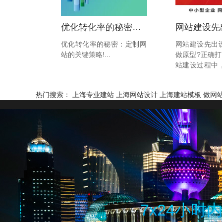
优化转化率的秘密：定制网站的关键策略!
优化转化率的秘密：定制网
网站建设先出
站的关键策略!...
做原型?正确打
站建设过程中
不同的工作流
会在合作前
热门搜索：
上海专业建站
上海网站设计
上海建站模板
做网
稿，而有的
型，确认网站
结构。这两
劣，但从专业
做原型再进行
科学。...
7x24小