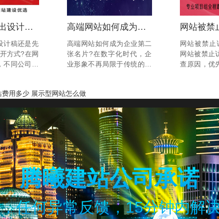
网站建设先出设计稿还是先做原型?
高端网站如何成为企业第二张名片?
设计稿还是先
高端网站如何成为企业第二
网站被禁止
开方式?在网
张名片?在数字化时代，企
网站被禁止
，不同公司有
业形象不再局限于传统的名
查原因，优
程。有的公司
片和宣传册。高端网站作为
的方式尝试
就直接出设计
企业的第二张名片，不仅承
网站切勿强
站费用多少
展示型网站怎么做
公司会先做原
载着品牌形象，更是企业与
法或设备中
的内容和逻辑
客户沟通的重要桥梁。一个
分场景的具体
种方法各有优
设计精良、功能强大的网站
角度来看，先
能够有效提升企业的专业度
设计往往更加
和信任感，从而在激烈的市
场竞争中脱颖而出。深圳方
维网络将探讨高端网站如何
成为企业第二张名片，并为
腾曦建站公司承诺
企业带来更多商业机会。...
时内，任何异常反馈，15分钟内解