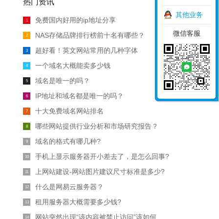
热门资讯
其他业务
免费国内好用的ip地址分享
1
微信客服
NAS存储品牌排行榜前十名有哪些？
2
超好看！英文网站常用的几种字体
3
一个域名大概能卖多少钱
4
域名是唯一的吗？
5
IP地址和域名都是唯一的吗？
6
十大免费域名网站排名
7
哪些网站提供行业分析和市场研究报告？
8
域名的格式有哪几种?
9
手机上显示服务器开小差去了，是怎么回事?
10
上网站建设-网站图片建议尺寸标准是多少?
11
什么是网易云服务器？
12
租用服务器大概需要多少钱?
13
网站突然出现“该内容被禁止访问”该如何解决？
14