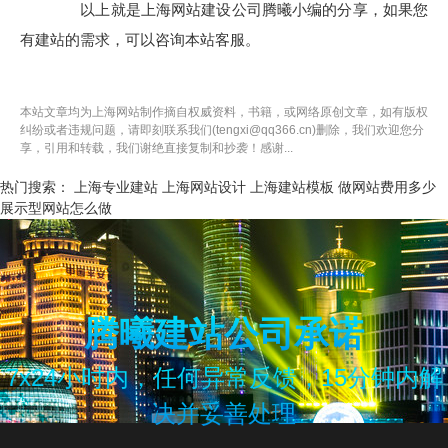
以上就是上海网站建设公司腾曦小编的分享，如果您
有建站的需求，可以咨询本站客服。
本站文章均为
上海网站制作
摘自权威资料，书籍，或网络原创文章，如有版权
纠纷或者违规问题，请即刻联系我们(tengxi@qq366.cn)删除，我们欢迎您分
享，引用和转载，我们谢绝直接复制和抄袭！感谢...
热门搜索：
上海专业建站
上海网站设计
上海建站模板
做网站费用多少
展示型网站怎么做
腾曦建站公司承诺
7x24小时内，任何异常反馈，15分钟内解
决并妥善处理